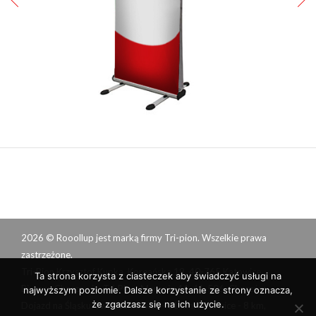
2026 © Rooollup jest marką firmy
Tri-pion
. Wszelkie prawa
zastrzeżone.
Tri-Pion Krzysztof Kupka, Koreańska 19, 40-765 Katowice.
Ta strona korzysta z ciasteczek aby świadczyć usługi na
Biuro w Chorzowie
: Tri-Pion, Maronia 44, 41-506, Chorzów.
najwyższym poziomie. Dalsze korzystanie ze strony oznacza,
że zgadzasz się na ich użycie.
Dojazd na Śląsku: Świętochłowice - 11 km, Katowice - 8 km,