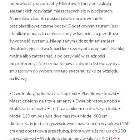
odpowiedzią na potrzeby Klientów, którzy poszukują
eleganckich rozwiązań mieszczących się w budżetach.
Aluminiowa kaseta posiada dwie obrotowe nóżki
oraz plastikowe czarne boczki. Dodatkowym atutem jest
stabilizator masztu umieszczony w kasecie, co przedłuża
żywotność systemu. Nieopisanym udogodnieniem jest
dwufunkcyjna listwa Smartfix z czarnymi zaślepkami. Grafikę
można albo zatrzasnąć, albo przykleić w zależności
od preferencji. Nie trzeba zamawiać dwóch listew czy być
zmuszonym do wyboru innego systemu tylko ze względu
na listwę.
•
Dwufunkcyjna listwa z zaślepkami
•
Plastikowe boczki
•
Maszt dzielony na trzy elementy
•
Dwie obrotowe nóżki
•
Stabilizator masztu
•
Torba z zamkiem na dłuższym boku
•
Model 120 cm posiada dwa maszty
•
Model 600 cm
dostarczany jest z trzyczęściowym masztem do wysokości 160
cm oraz dodatkową przedłużką, która wydłuża roll up do 200
cm wysokości
•
Wydruki wykonujemy w jakości 720 DPI
•