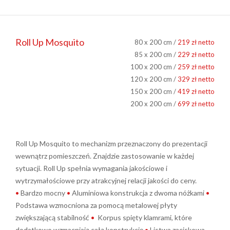
Roll Up Mosquito
80 x 200 cm /
219 zł netto
85 x 200 cm /
229 zł netto
100 x 200 cm /
259 zł netto
120 x 200 cm /
329 zł netto
150 x 200 cm /
419 zł netto
200 x 200 cm /
699 zł netto
Roll Up Mosquito to mechanizm przeznaczony do prezentacji
wewnątrz pomieszczeń. Znajdzie zastosowanie w każdej
sytuacji. Roll Up spełnia wymagania jakościowe i
wytrzymałościowe przy atrakcyjnej relacji jakości do ceny.
•
Bardzo mocny
•
Aluminiowa konstrukcja z dwoma nóżkami
•
Podstawa wzmocniona za pomocą metalowej płyty
zwiększającą stabilność
•
Korpus spięty klamrami, które
dodatkowo wzmacniają całą konstrukcję
•
Listwa zaciskowa