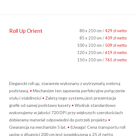
Roll Up Orient
80 x 210 cm /
429 zł netto
85 x 210 cm /
439 zł netto
100 x 210 cm /
509 zł netto
120 x 210 cm /
619 zł netto
150 x 210 cm /
765 zł netto
Elegancki roll up, starannie wykonany z wytrzymałą srebrną
podstawą.
•
Mechanizm ten zapewnia perfekcyjne połączenie
stylu i stabilności
•
Zaletą tego systemu jest prezentacja
grafik od samej podstawy kasety
•
Wydruk standardowo
wykonujemy w jakości 720 DPI przy większych szerokościach
dobieramy materiał odpowiedni do potrzeb projektu
•
Gwarancja na mechanizm 5 lat.
•
(Uwaga! Cena transportu roll
upów o długości 200 cm jest powiększona o 25 zł netto