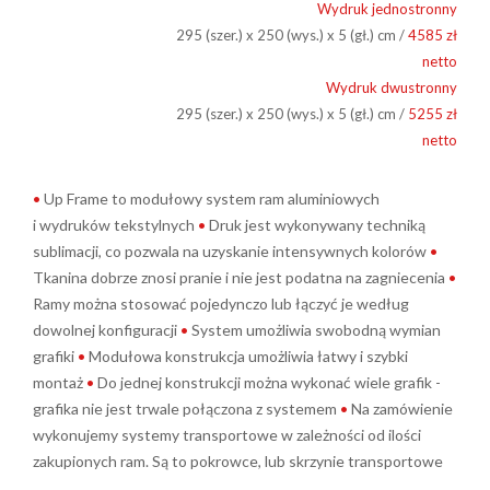
Wydruk jednostronny
295 (szer.) x 250 (wys.) x 5 (gł.) cm /
4585 zł
netto
Wydruk dwustronny
295 (szer.) x 250 (wys.) x 5 (gł.) cm /
5255 zł
netto
•
Up Frame to modułowy system ram aluminiowych
i wydruków tekstylnych
•
Druk jest wykonywany techniką
sublimacji, co pozwala na uzyskanie intensywnych kolorów
•
Tkanina dobrze znosi pranie i nie jest podatna na zagniecenia
•
Ramy można stosować pojedynczo lub łączyć je według
dowolnej konfiguracji
•
System umożliwia swobodną wymian
grafiki
•
Modułowa konstrukcja umożliwia łatwy i szybki
montaż
•
Do jednej konstrukcji można wykonać wiele grafik -
grafika nie jest trwale połączona z systemem
•
Na zamówienie
wykonujemy systemy transportowe w zależności od ilości
zakupionych ram. Są to pokrowce, lub skrzynie transportowe