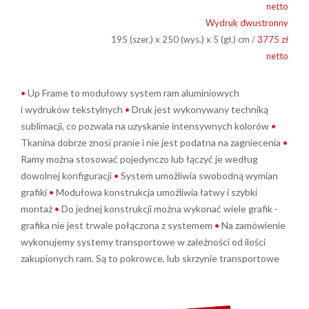
netto
Wydruk dwustronny
195 (szer.) x 250 (wys.) x 5 (gł.) cm /
3775 zł
netto
•
Up Frame to modułowy system ram aluminiowych
i wydruków tekstylnych
•
Druk jest wykonywany techniką
sublimacji, co pozwala na uzyskanie intensywnych kolorów
•
Tkanina dobrze znosi pranie i nie jest podatna na zagniecenia
•
Ramy można stosować pojedynczo lub łączyć je według
dowolnej konfiguracji
•
System umożliwia swobodną wymian
grafiki
•
Modułowa konstrukcja umożliwia łatwy i szybki
montaż
•
Do jednej konstrukcji można wykonać wiele grafik -
grafika nie jest trwale połączona z systemem
•
Na zamówienie
wykonujemy systemy transportowe w zależności od ilości
zakupionych ram. Są to pokrowce, lub skrzynie transportowe